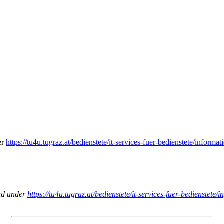
er
https://tu4u.tugraz.at/bedienstete/it-services-fuer-bedienstete/informa
ind under
https://tu4u.tugraz.at/bedienstete/it-services-fuer-bedienstete/